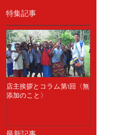
特集記事
店主挨拶とコラム第1回〈無
添加のこと〉
最新記事