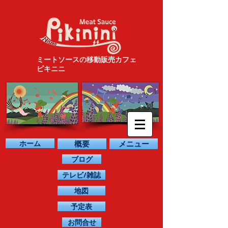
ミートソースの移動販売カフェ
ピキニニ
ホーム
概要
メニュー
ブログ
テレビ/雑誌
地図
予定表
お問合せ