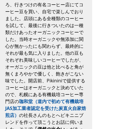
ろ、行きつけの有名コーヒー店にてコ
ーヒー豆を買い、自宅で楽しんでおり
ました。店頭にある全種類のコーヒー
を試して、最後に行きついたのは一種
類だけあったオーガニックコーヒーで
した。当時オーガニックや無添加に関
心が無かったにも関わらず、最終的に
それが最も気に入りました。他の豆も
それぞれ美味しいコーヒーでしたが、
オーガニックの豆は他と比べると角が
無くまろやかで優しく、飽きがこない
味でした。開店前、Pikininiで提供する
コーヒーはオーガニックと決めていた
ので、札幌にある有機栽培コーヒー専
門店の
珈和堂（道内で初めて有機栽培
JAS加工業者認定を受けた炭直火自家焙
煎店）
の社長さんのもとへピキニニブ
レンドを作って頂こうとお話に伺いま
した。そこで
「偶然の出会い」
があっ