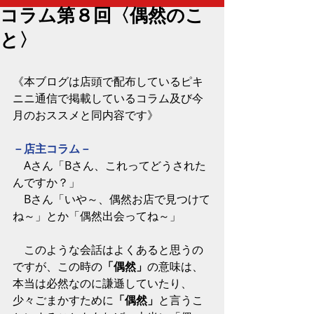
コラム第８回〈偶然のこ
と〉
《本ブログは店頭で配布しているピキ
ニニ通信で掲載しているコラム及び今
月のおススメと同内容です》
－店主コラム－
　Aさん「Bさん、これってどうされた
んですか？」
　Bさん「いや～、偶然お店で見つけて
ね～」とか「偶然出会ってね～」 
　このような会話はよくあると思うの
ですが、この時の
「偶然」
の意味は、
本当は必然なのに謙遜していたり、
少々ごまかすために
「偶然」
と言うこ